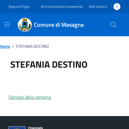
Vai ai contenuti
Vai al footer
Regione Puglia
Amministrazione trasparente
Albo pretorio
Comune di Mesagne
Home
/
STEFANIA DESTINO
STEFANIA DESTINO
Dettagli della persona