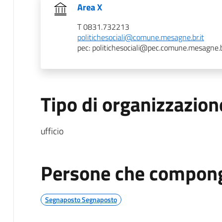
Area X
T 0831.732213
politichesociali@comune.mesagne.br.it
pec: politichesociali@pec.comune.mesagne.br
Tipo di organizzazion
ufficio
Persone che compong
Segnaposto Segnaposto