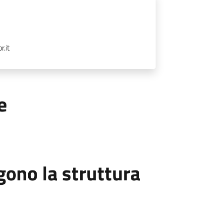
.it
e
ono la struttura