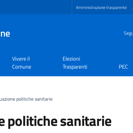
Amministrazione trasparente
gne
Segui
Vivere il
Elezioni
Comune
Trasparenti
PEC
tuazione politiche sanitarie
e politiche sanitarie