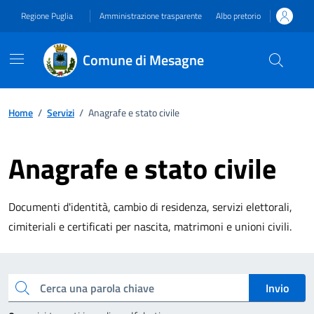
Vai ai contenuti
Vai al footer
Regione Puglia
Amministrazione trasparente
Albo pretorio
Comune di Mesagne
Home
/
Servizi
/
Anagrafe e stato civile
Anagrafe e stato civile
Documenti d'identità, cambio di residenza, servizi elettorali,
cimiteriali e certificati per nascita, matrimoni e unioni civili.
Esplora tutti i servizi
Cerca una parola chiave
Invio