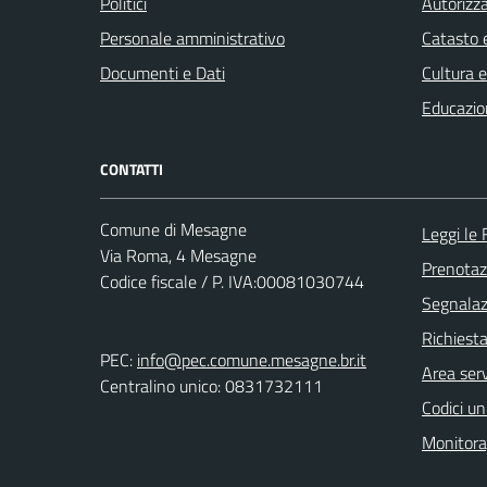
Politici
Autorizza
Personale amministrativo
Catasto e
Documenti e Dati
Cultura 
Educazio
CONTATTI
Comune di Mesagne
Leggi le
Via Roma, 4 Mesagne
Prenota
Codice fiscale / P. IVA:00081030744
Segnalazi
Richiest
PEC:
info@pec.comune.mesagne.br.it
Area serv
Centralino unico: 0831732111
Codici un
Monitorag