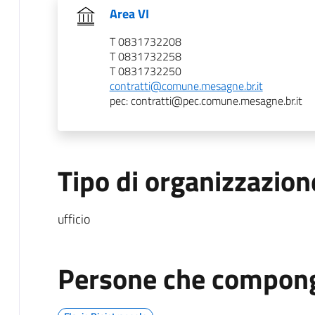
Area VI
T 0831732208
T 0831732258
T 0831732250
contratti@comune.mesagne.br.it
pec: contratti@pec.comune.mesagne.br.it
Tipo di organizzazion
ufficio
Persone che compong