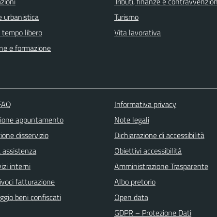
zioni
Tributi, finanze e contravvenzion
 urbanistica
Turismo
e tempo libero
Vita lavorativa
ne e formazione
 FAQ
Informativa privacy
zione appuntamento
Note legali
one disservizio
Dichiarazione di accessibilità
a assistenza
Obiettivi accessibilità
izi interni
Amministrazione Trasparente
ivoci fatturazione
Albo pretorio
gio beni confiscati
Open data
GDPR – Protezione Dati