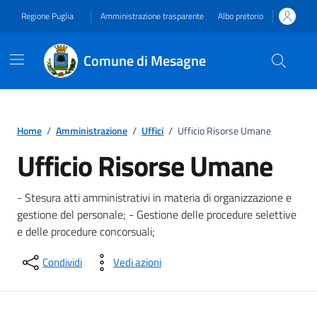
Vai ai contenuti
Vai al footer
Regione Puglia
Amministrazione trasparente
Albo pretorio
Comune di Mesagne
Home
/
Amministrazione
/
Uffici
/
Ufficio Risorse Umane
Ufficio Risorse Umane
- Stesura atti amministrativi in materia di organizzazione e
gestione del personale; - Gestione delle procedure selettive
e delle procedure concorsuali;
Condividi
Vedi azioni