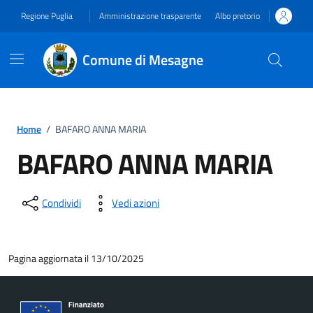
Vai ai contenuti
Vai al footer
Regione Puglia
Amministrazione trasparente
Albo pretorio
Comune di Mesagne
Home
/
BAFARO ANNA MARIA
BAFARO ANNA MARIA
Condividi
Vedi azioni
Pagina aggiornata il 13/10/2025