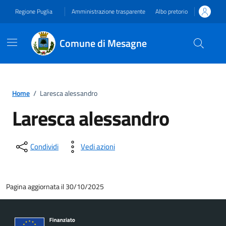
Vai ai contenuti
Vai al footer
Regione Puglia
Amministrazione trasparente
Albo pretorio
Comune di Mesagne
Home
/
Laresca alessandro
Laresca alessandro
Condividi
Vedi azioni
Pagina aggiornata il 30/10/2025