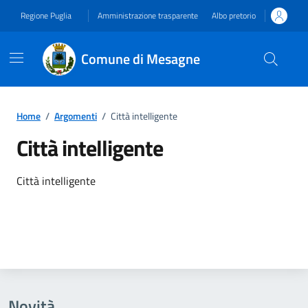
Vai ai contenuti
Vai al footer
Regione Puglia
Amministrazione trasparente
Albo pretorio
Comune di Mesagne
Home
/
Argomenti
/
Città intelligente
Città intelligente
Dettagli dell'argomento
Città intelligente
Novità