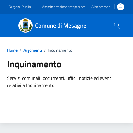
Vai ai contenuti
Vai al footer
Regione Puglia
Amministrazione trasparente
Albo pretorio
Comune di Mesagne
Home
/
Argomenti
/
Inquinamento
Inquinamento
Dettagli dell'argomento
Servizi comunali, documenti, uffici, notizie ed eventi
relativi a Inquinamento