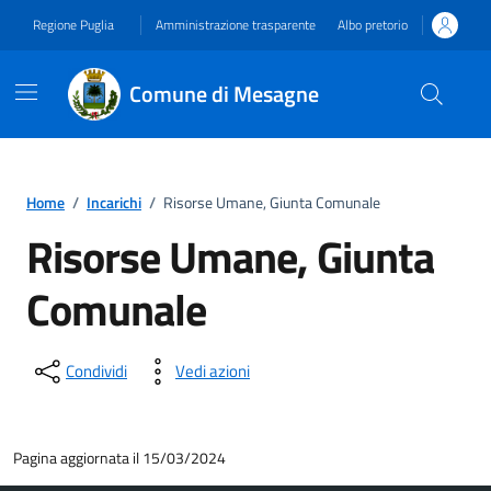
Vai ai contenuti
Vai al footer
Regione Puglia
Amministrazione trasparente
Albo pretorio
Comune di Mesagne
Home
/
Incarichi
/
Risorse Umane, Giunta Comunale
Risorse Umane, Giunta
Comunale
Condividi
Vedi azioni
Pagina aggiornata il 15/03/2024