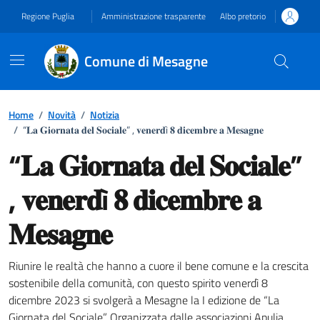
Vai ai contenuti
Vai al footer
Regione Puglia
Amministrazione trasparente
Albo pretorio
Comune di Mesagne
Home
/
Novità
/
Notizia
/
“𝐋𝐚 𝐆𝐢𝐨𝐫𝐧𝐚𝐭𝐚 𝐝𝐞𝐥 𝐒𝐨𝐜𝐢𝐚𝐥𝐞” , 𝐯𝐞𝐧𝐞𝐫𝐝ì 𝟖 𝐝𝐢𝐜𝐞𝐦𝐛𝐫𝐞 𝐚 𝐌𝐞𝐬𝐚𝐠𝐧𝐞
“𝐋𝐚 𝐆𝐢𝐨𝐫𝐧𝐚𝐭𝐚 𝐝𝐞𝐥 𝐒𝐨𝐜𝐢𝐚𝐥𝐞”
, 𝐯𝐞𝐧𝐞𝐫𝐝ì 𝟖 𝐝𝐢𝐜𝐞𝐦𝐛𝐫𝐞 𝐚
𝐌𝐞𝐬𝐚𝐠𝐧𝐞
Dettagli della notizia
Riunire le realtà che hanno a cuore il bene comune e la crescita
sostenibile della comunità, con questo spirito venerdì 8
dicembre 2023 si svolgerà a Mesagne la I edizione de “La
Giornata del Sociale”. Organizzata dalle associazioni Apulia