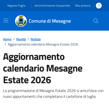
Vai ai contenuti
Vai al footer
Regione Puglia
Amministrazione trasparente
Albo pretorio
Comune di Mesagne
Home
/
Novità
/
Notizia
/
Aggiornamento calendario Mesagne Estate 2026
Aggiornamento
calendario Mesagne
Estate 2026
Dettagli della notizia
La programmazione di Mesagne Estate 2026 si arricchisce con
nuovi appuntamenti che completano il cartellone di luglio.