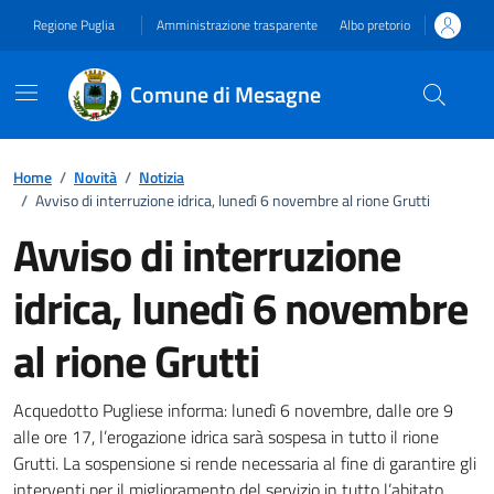
Vai ai contenuti
Vai al footer
Regione Puglia
Amministrazione trasparente
Albo pretorio
Comune di Mesagne
Home
/
Novità
/
Notizia
/
Avviso di interruzione idrica, lunedì 6 novembre al rione Grutti
Avviso di interruzione
idrica, lunedì 6 novembre
al rione Grutti
Dettagli della notizia
Acquedotto Pugliese informa: lunedì 6 novembre, dalle ore 9
alle ore 17, l’erogazione idrica sarà sospesa in tutto il rione
Grutti. La sospensione si rende necessaria al fine di garantire gli
interventi per il miglioramento del servizio in tutto l’abitato