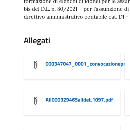
formazione di elenchi di idonei per le assunz
bis del D.L. n. 80/2021 – per l’assunzione di
direttivo amministrativo contabile cat
Allegati
000347047_0001_convocazioneprov
All000329465alldet.1097.pdf