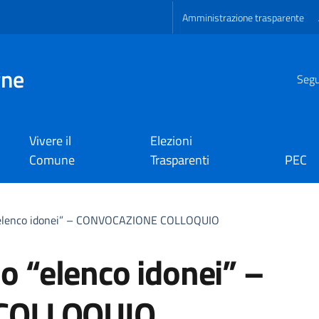
Amministrazione trasparente
gne
Segui
Vivere il
Elezioni
Comune
Trasparenti
PEC
 “elenco idonei” – CONVOCAZIONE COLLOQUIO
lo “elenco idonei” –
COLLOQUIO