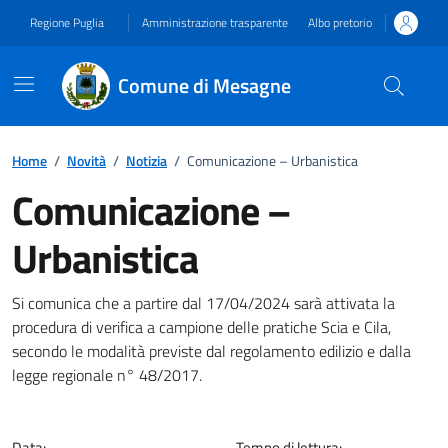
Vai ai contenuti
Vai al footer
Regione Puglia
Amministrazione trasparente
Albo pretorio
Comune di Mesagne
Home
/
Novità
/
Notizia
/
Comunicazione – Urbanistica
Comunicazione –
Urbanistica
Dettagli della notizia
Si comunica che a partire dal 17/04/2024 sarà attivata la
procedura di verifica a campione delle pratiche Scia e Cila,
secondo le modalità previste dal regolamento edilizio e dalla
legge regionale n° 48/2017.
Data:
Tempo di lettura: