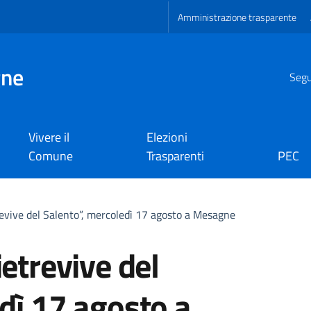
Amministrazione trasparente
gne
Segui
Vivere il
Elezioni
Comune
Trasparenti
PEC
revive del Salento”, mercoledì 17 agosto a Mesagne
etrevive del
dì 17 agosto a