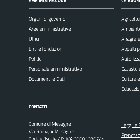
AMMINISTRAZIONE
CATEGORI
Organi di governo
Agricoltu
Aree amministrative
Ambient
Uffici
Anagrafe 
Enti e fondazioni
Appalti p
Politici
Autorizza
Personale amministrativo
Catasto e
Documenti e Dati
Cultura 
Educazio
CONTATTI
Comune di Mesagne
Leggi le
Via Roma, 4 Mesagne
Prenota
Codice fiscale / P. IVA:00081030744