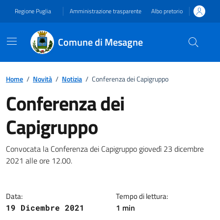
Vai ai contenuti
Vai al footer
Regione Puglia
Amministrazione trasparente
Albo pretorio
Comune di Mesagne
Home
/
Novità
/
Notizia
/
Conferenza dei Capigruppo
Conferenza dei
Capigruppo
Dettagli della notizia
Convocata la Conferenza dei Capigruppo giovedì 23 dicembre
2021 alle ore 12.00.
Data:
Tempo di lettura:
1 min
19 Dicembre 2021