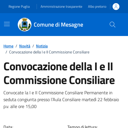
Vai ai contenuti
Vai al footer
Regione Puglia
Amministrazione trasparente
Albo pretorio
Comune di Mesagne
Home
/
Novità
/
Notizia
/
Convocazione della I e II Commissione Consiliare
Convocazione della I e II
Commissione Consiliare
Dettagli della notizia
Convocate la I e II Commissione Consiliare Permanente in
seduta congiunta presso l’Aula Consiliare martedì 22 febbraio
p.v. alle ore 15,00
Data:
Tempo di lettura: