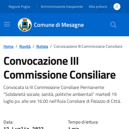
Vai ai contenuti
Vai al footer
Regione Puglia
Amministrazione trasparente
Albo pretorio
Comune di Mesagne
Home
/
Novità
/
Notizia
/
Convocazione III Commissione Consiliare
Convocazione III
Commissione Consiliare
Dettagli della notizia
Convocata la III Commissione Consiliare Permanente
“Solidarietà sociale, sanità, politiche ambientali” martedì 19
luglio p.v. alle ore 16.00 nell’Aula Consiliare di Palazzo di Città.
Data:
Tempo di lettura:
1 min
12 Luglio 2022