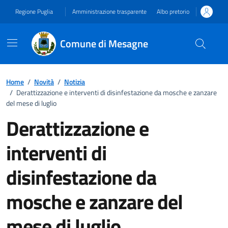
Vai ai contenuti
Vai al footer
Regione Puglia
Amministrazione trasparente
Albo pretorio
Comune di Mesagne
Home
/
Novità
/
Notizia
/
Derattizzazione e interventi di disinfestazione da mosche e zanzare
del mese di luglio
Derattizzazione e
interventi di
disinfestazione da
mosche e zanzare del
mese di luglio