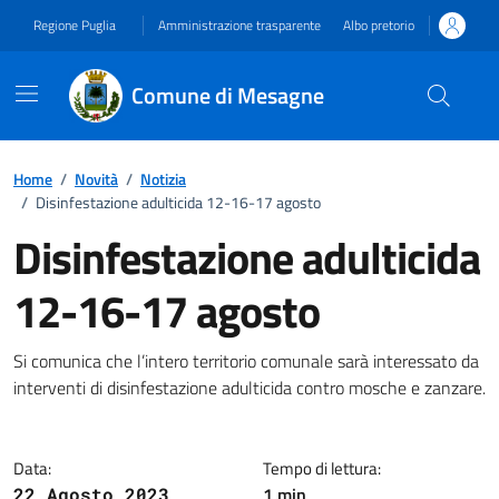
Vai ai contenuti
Vai al footer
Regione Puglia
Amministrazione trasparente
Albo pretorio
Comune di Mesagne
Home
/
Novità
/
Notizia
/
Disinfestazione adulticida 12-16-17 agosto
Disinfestazione adulticida
12-16-17 agosto
Dettagli della notizia
Si comunica che l’intero territorio comunale sarà interessato da
interventi di disinfestazione adulticida contro mosche e zanzare.
Data:
Tempo di lettura:
1 min
22 Agosto 2023