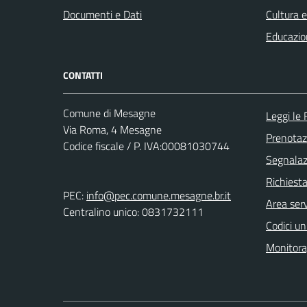
Documenti e Dati
Cultura 
Educazio
CONTATTI
Comune di Mesagne
Leggi le
Via Roma, 4 Mesagne
Prenota
Codice fiscale / P. IVA:00081030744
Segnalazi
Richiest
PEC:
info@pec.comune.mesagne.br.it
Area serv
Centralino unico: 0831732111
Codici un
Monitorag