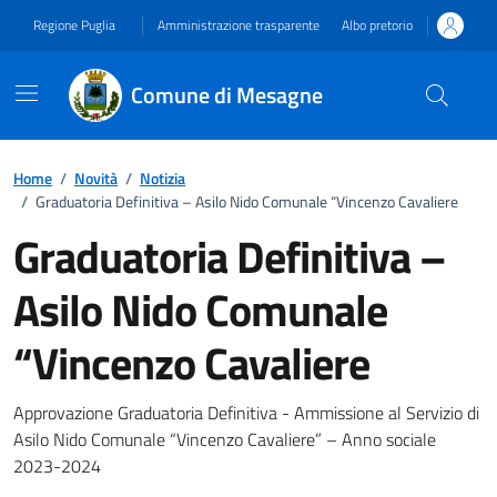
Vai ai contenuti
Vai al footer
Regione Puglia
Amministrazione trasparente
Albo pretorio
Comune di Mesagne
Home
/
Novità
/
Notizia
/
Graduatoria Definitiva – Asilo Nido Comunale “Vincenzo Cavaliere
Graduatoria Definitiva –
Asilo Nido Comunale
“Vincenzo Cavaliere
Dettagli della notizia
Approvazione Graduatoria Definitiva - Ammissione al Servizio di
Asilo Nido Comunale “Vincenzo Cavaliere” – Anno sociale
2023-2024