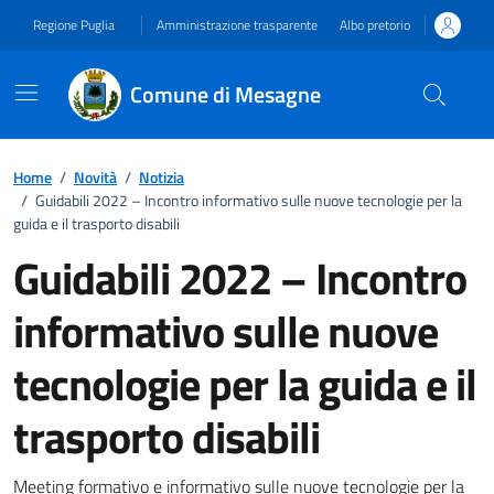
Vai ai contenuti
Vai al footer
Regione Puglia
Amministrazione trasparente
Albo pretorio
Comune di Mesagne
Home
/
Novità
/
Notizia
/
Guidabili 2022 – Incontro informativo sulle nuove tecnologie per la
guida e il trasporto disabili
Guidabili 2022 – Incontro
informativo sulle nuove
tecnologie per la guida e il
trasporto disabili
Meeting formativo e informativo sulle nuove tecnologie per la