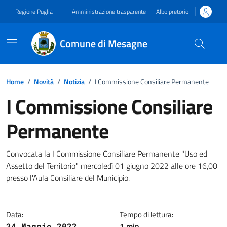
Vai ai contenuti
Vai al footer
Regione Puglia
Amministrazione trasparente
Albo pretorio
Comune di Mesagne
Home
/
Novità
/
Notizia
/
I Commissione Consiliare Permanente
I Commissione Consiliare
Permanente
Dettagli della notizia
Convocata la I Commissione Consiliare Permanente "Uso ed
Assetto del Territorio" mercoledì 01 giugno 2022 alle ore 16,00
presso l'Aula Consiliare del Municipio.
Data:
Tempo di lettura:
1 min
24 Maggio 2022