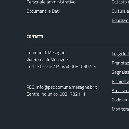
Personale amministrativo
Catasto e
Documenti e Dati
Cultura 
Educazio
CONTATTI
Comune di Mesagne
Leggi le
Via Roma, 4 Mesagne
Prenota
Codice fiscale / P. IVA:00081030744
Segnalazi
Richiest
PEC:
info@pec.comune.mesagne.br.it
Area serv
Centralino unico: 0831732111
Codici un
Monitorag