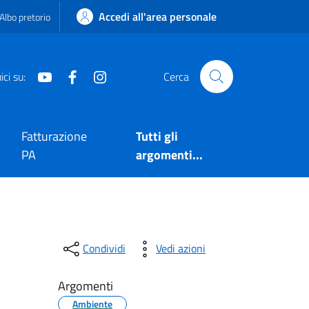
Accedi all'area personale
Albo pretorio
Youtube
Facebook
Instagram
ci su:
Cerca
Fatturazione
Tutti gli
PA
argomenti...
Condividi
Vedi azioni
Argomenti
Ambiente