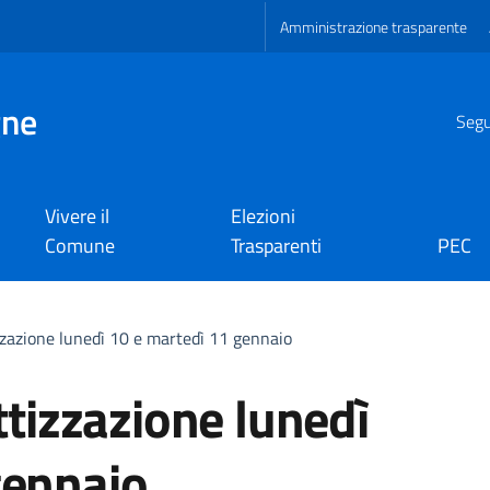
Amministrazione trasparente
gne
Segui
Vivere il
Elezioni
Comune
Trasparenti
PEC
izzazione lunedì 10 e martedì 11 gennaio
ttizzazione lunedì
gennaio