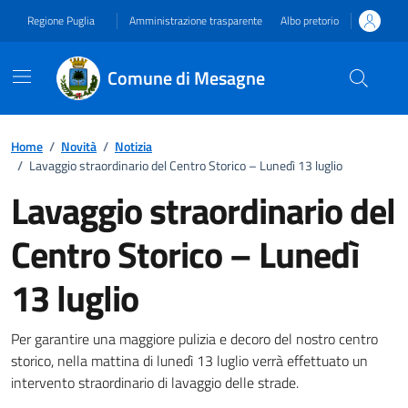
Vai ai contenuti
Vai al footer
Regione Puglia
Amministrazione trasparente
Albo pretorio
Comune di Mesagne
Home
/
Novità
/
Notizia
/
Lavaggio straordinario del Centro Storico – Lunedì 13 luglio
Lavaggio straordinario del
Centro Storico – Lunedì
13 luglio
Dettagli della notizia
Per garantire una maggiore pulizia e decoro del nostro centro
storico, nella mattina di lunedì 13 luglio verrà effettuato un
intervento straordinario di lavaggio delle strade.