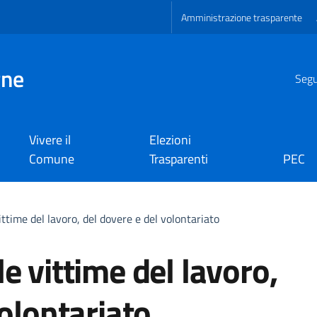
Amministrazione trasparente
gne
Segui
Vivere il
Elezioni
Comune
Trasparenti
PEC
ttime del lavoro, del dovere e del volontariato
e vittime del lavoro,
volontariato