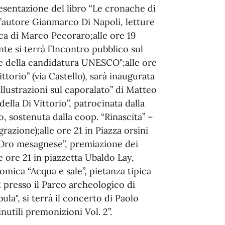
esentazione del libro “Le cronache di
l’autore Gianmarco Di Napoli, letture
ica di Marco Pecoraro;alle ore 19
e si terrà l’Incontro pubblico sul
e della candidatura UNESCO";alle ore
ttorio” (via Castello), sarà inaugurata
illustrazioni sul caporalato” di Matteo
della Di Vittorio”, patrocinata dalla
o, sostenuta dalla coop. “Rinascita” –
razione);alle ore 21 in Piazza orsini
’Oro mesagnese”, premiazione dei
le ore 21 in piazzetta Ubaldo Lay,
omica “Acqua e sale”, pietanza tipica
2 presso il Parco archeologico di
la", si terrà il concerto di Paolo
nutili premonizioni Vol. 2”.