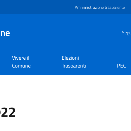
Amministrazione trasparente
gne
Segui
Vivere il
Elezioni
Comune
Trasparenti
PEC
022
a