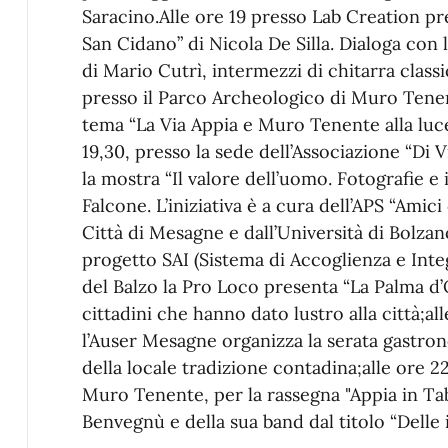
Saracino.Alle ore 19 presso Lab Creation pr
San Cidano” di Nicola De Silla. Dialoga con 
di Mario Cutrì, intermezzi di chitarra class
presso il Parco Archeologico di Muro Tenent
tema “La Via Appia e Muro Tenente alla luc
19,30, presso la sede dell’Associazione “Di Vi
la mostra “Il valore dell’uomo. Fotografie e 
Falcone. L’iniziativa è a cura dell’APS “Amici 
Città di Mesagne e dall’Università di Bolzan
progetto SAI (Sistema di Accoglienza e Integ
del Balzo la Pro Loco presenta “La Palma d
cittadini che hanno dato lustro alla città;al
l’Auser Mesagne organizza la serata gastron
della locale tradizione contadina;alle ore 2
Muro Tenente, per la rassegna "Appia in Tabu
Benvegnù e della sua band dal titolo “Delle i