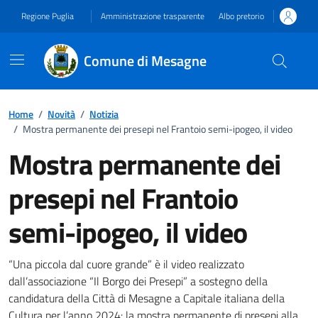
Vai ai contenuti
Vai al footer
Regione Puglia
Amministrazione trasparente
Albo pretorio
Comune di Mesagne
Home
/
Novità
/
Notizia
/
Mostra permanente dei presepi nel Frantoio semi-ipogeo, il video
Mostra permanente dei
presepi nel Frantoio
semi-ipogeo, il video
Dettagli della notizia
“Una piccola dal cuore grande” è il video realizzato
dall’associazione “Il Borgo dei Presepi” a sostegno della
candidatura della Città di Mesagne a Capitale italiana della
Cultura per l’anno 2024: la mostra permanente di presepi alla