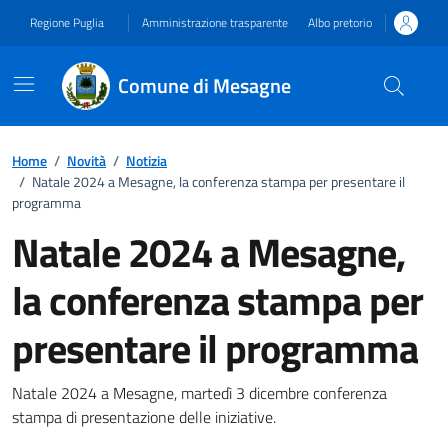
Vai ai contenuti
Vai al footer
Regione Puglia
Amministrazione trasparente
Albo pretorio
Comune di Mesagne
Home
/
Novità
/
Notizia
/
Natale 2024 a Mesagne, la conferenza stampa per presentare il
programma
Natale 2024 a Mesagne,
la conferenza stampa per
presentare il programma
Dettagli della notizia
Natale 2024 a Mesagne, martedì 3 dicembre conferenza
stampa di presentazione delle iniziative.