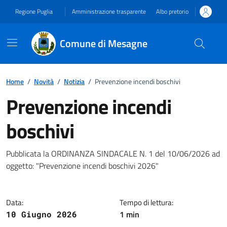
Vai ai contenuti
Vai al footer
Regione Puglia
Amministrazione trasparente
Albo pretorio
Comune di Mesagne
Home
/
Novità
/
Notizia
/
Prevenzione incendi boschivi
Prevenzione incendi
boschivi
Dettagli della notizia
Pubblicata la ORDINANZA SINDACALE N. 1 del 10/06/2026 ad
oggetto: "Prevenzione incendi boschivi 2026"
Data:
Tempo di lettura:
1 min
10 Giugno 2026