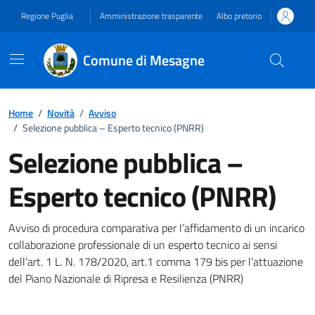
Vai ai contenuti
Vai al footer
Regione Puglia
Amministrazione trasparente
Albo pretorio
Comune di Mesagne
Home
/
Novità
/
Avviso
/
Selezione pubblica – Esperto tecnico (PNRR)
Selezione pubblica –
Esperto tecnico (PNRR)
Dettagli della notizia
Avviso di procedura comparativa per l’affidamento di un incarico
collaborazione professionale di un esperto tecnico ai sensi
dell’art. 1 L. N. 178/2020, art.1 comma 179 bis per l’attuazione
del Piano Nazionale di Ripresa e Resilienza (PNRR)