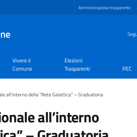
Amministrazione trasparente
gne
Segui
Vivere il
Elezioni
Comune
Trasparenti
PEC
ale all’interno della “Rete Galattica” – Graduatoria
ionale all’interno
tica” – Graduatoria