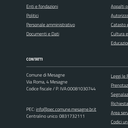
Enti e fondazioni
Appalti p
Politici
Autorizza
Personale amministrativo
Catasto e
Documenti e Dati
Cultura 
Educazio
CONTATTI
Comune di Mesagne
Leggi le
Via Roma, 4 Mesagne
Prenota
Codice fiscale / P. IVA:00081030744
Segnalazi
Richiest
PEC:
info@pec.comune.mesagne.br.it
Area serv
Centralino unico: 0831732111
Codici un