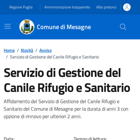
Vai ai contenuti
Vai al footer
Regione Puglia
Amministrazione trasparente
Albo pretorio
Comune di Mesagne
Home
/
Novità
/
Avviso
/
Servizio di Gestione del Canile Rifugio e Sanitario
Servizio di Gestione del
Canile Rifugio e Sanitario
Dettagli della notizia
Affidamento del Servizio di Gestione del Canile Rifugio e
Sanitario del Comune di Mesagne per la durata di anni 3 con
opzione di rinnovo per ulteriori 2 anni.
Data:
Tempo di lettura: