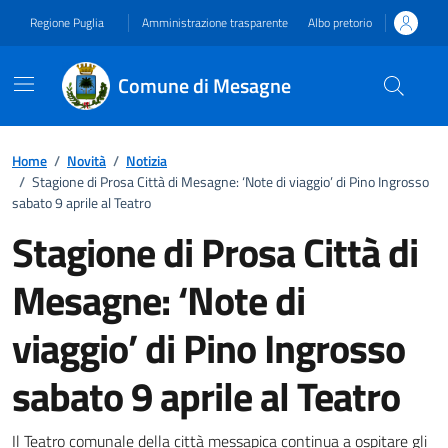
Vai ai contenuti
Vai al footer
Regione Puglia
Amministrazione trasparente
Albo pretorio
Comune di Mesagne
Home
/
Novità
/
Notizia
/
Stagione di Prosa Città di Mesagne: ‘Note di viaggio’ di Pino Ingrosso
sabato 9 aprile al Teatro
Stagione di Prosa Città di
Mesagne: ‘Note di
viaggio’ di Pino Ingrosso
sabato 9 aprile al Teatro
Il Teatro comunale della città messapica continua a ospitare gli