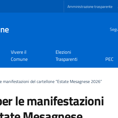
Amministrazione trasparente
gne
Segui
Vivere il
Elezioni
Comune
Trasparenti
PEC
le manifestazioni del cartellone “Estate Mesagnese 2026”
er le manifestazioni
Estate Mesagnese