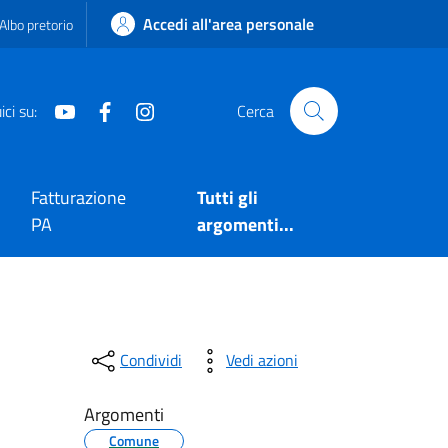
Accedi all'area personale
Albo pretorio
Youtube
Facebook
Instagram
ci su:
Cerca
Fatturazione
Tutti gli
PA
argomenti...
Condividi
Vedi azioni
Argomenti
Comune