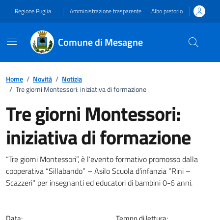
Vai ai contenuti
Vai al footer
Regione Puglia
Amministrazione trasparente
Albo pretorio
Comune di Mesagne
Home
/
Novità
/
Notizia
/
Tre giorni Montessori: iniziativa di formazione
Tre giorni Montessori:
iniziativa di formazione
Dettagli della notizia
“Tre giorni Montessori”, è l’evento formativo promosso dalla
cooperativa “Sillabando” – Asilo Scuola d’infanzia “Rini –
Scazzeri" per insegnanti ed educatori di bambini 0-6 anni.
Data:
Tempo di lettura: