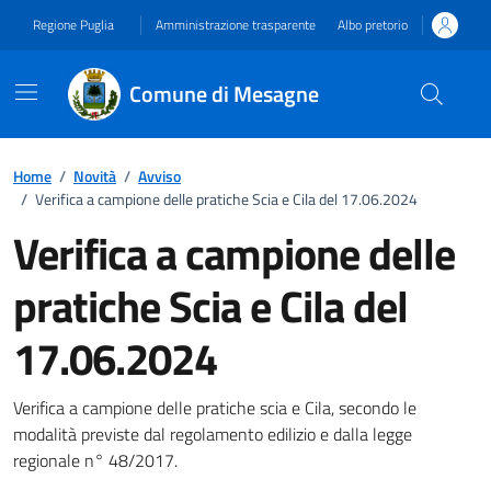
Vai ai contenuti
Vai al footer
Regione Puglia
Amministrazione trasparente
Albo pretorio
Comune di Mesagne
Home
/
Novità
/
Avviso
/
Verifica a campione delle pratiche Scia e Cila del 17.06.2024
Verifica a campione delle
pratiche Scia e Cila del
17.06.2024
Dettagli della notizia
Verifica a campione delle pratiche scia e Cila, secondo le
modalità previste dal regolamento edilizio e dalla legge
regionale n° 48/2017.