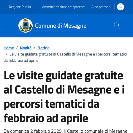
Vai ai contenuti
Vai al footer
Regione Puglia
Amministrazione trasparente
Albo pretorio
Comune di Mesagne
Home
/
Novità
/
Notizia
/
Le visite guidate gratuite al Castello di Mesagne e i percorsi tematici
da febbraio ad aprile
Le visite guidate gratuite
al Castello di Mesagne e i
percorsi tematici da
febbraio ad aprile
Da domenica 2 febbraio 2025, il Castello comunale di Mesagne