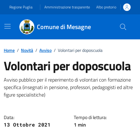
Vai ai contenuti
Vai al footer
Regione Puglia
Amministrazione trasparente
Albo pretorio
Comune di Mesagne
Home
/
Novità
/
Avviso
/
Volontari per doposcuola
Volontari per doposcuola
Dettagli della notizia
Avviso pubblico per il reperimento di volontari con formazione
specifica (insegnati in pensione, professori, pedagogisti ed altre
figure specialistiche)
Data:
Tempo di lettura:
1 min
13 Ottobre 2021