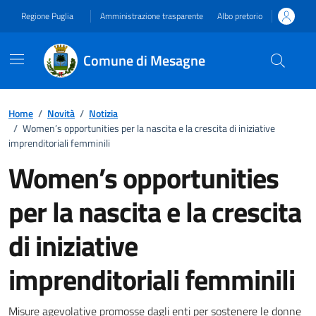
Vai ai contenuti
Vai al footer
Regione Puglia
Amministrazione trasparente
Albo pretorio
Comune di Mesagne
Home
/
Novità
/
Notizia
/
Women’s opportunities per la nascita e la crescita di iniziative
imprenditoriali femminili
Women’s opportunities
per la nascita e la crescita
di iniziative
imprenditoriali femminili
Misure agevolative promosse dagli enti per sostenere le donne