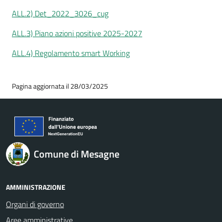
ALL.2) Det_2022_3026_cug
ALL.3) Piano azioni positive 2025-2027
ALL.4) Regolamento smart Working
Pagina aggiornata il 28/03/2025
Comune di Mesagne
AMMINISTRAZIONE
Organi di governo
Aree amministrative