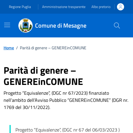
Vai ai contenuti
Vai al footer
Regione Puglia
Amministrazione trasparente
Albo pretorio
Comune di Mesagne
Home
/
Parità di genere – GENEREinCOMUNE
Parità di genere –
GENEREinCOMUNE
Progetto “Equivalenze”, (DGC nr 67/2023) finanziato
nell’ambito dell’Avviso Pubblico “GENEREinCOMUNE” (DGR nr.
1769 del 30/11/2022).
Progetto “Equivalenze”, (DGC nr 67 del 06/03/2023 )