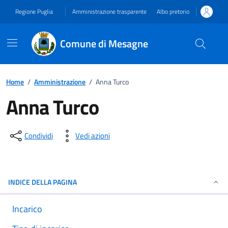
Vai ai contenuti
Vai al footer
Regione Puglia
Amministrazione trasparente
Albo pretorio
Comune di Mesagne
Home
/
Amministrazione
/
Anna Turco
Anna Turco
Dettagli del documento
Condividi
Vedi azioni
INDICE DELLA PAGINA
Incarico