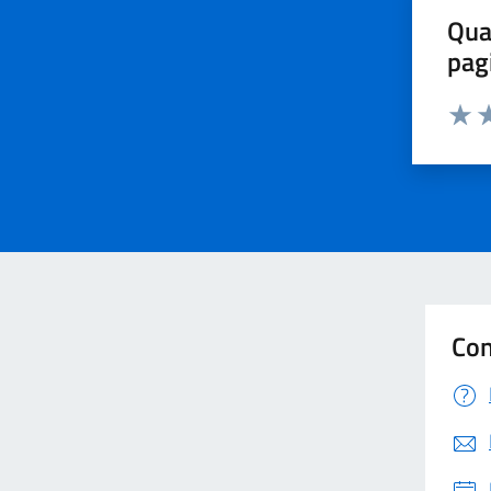
Qua
pag
Valut
Va
Con