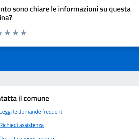
nto sono chiare le informazioni su questa
ina?
a 1 stelle su 5
luta 2 stelle su 5
Valuta 3 stelle su 5
Valuta 4 stelle su 5
Valuta 5 stelle su 5
tatta il comune
Leggi le domande frequenti
Richiedi assistenza
Prenota appuntamento