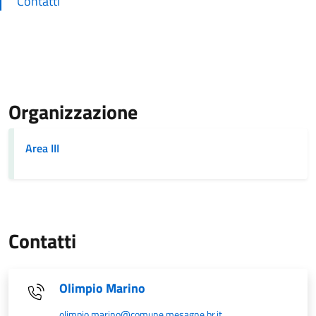
Contatti
Organizzazione
Area III
Contatti
Olimpio Marino
olimpio.marino@comune.mesagne.br.it