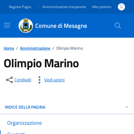
Vai ai contenuti
Vai al footer
Regione Puglia
Amministrazione trasparente
Albo pretorio
Comune di Mesagne
Home
/
Amministrazione
/
Olimpio Marino
Olimpio Marino
Dettagli del documento
Condividi
Vedi azioni
INDICE DELLA PAGINA
Organizzazione