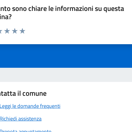
nto sono chiare le informazioni su questa
ina?
a 1 stelle su 5
luta 2 stelle su 5
Valuta 3 stelle su 5
Valuta 4 stelle su 5
Valuta 5 stelle su 5
tatta il comune
Leggi le domande frequenti
Richiedi assistenza
Prenota appuntamento