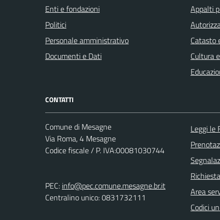
Enti e fondazioni
Appalti p
Politici
Autorizza
Personale amministrativo
Catasto e
Documenti e Dati
Cultura 
Educazio
CONTATTI
Comune di Mesagne
Leggi le
Via Roma, 4 Mesagne
Prenota
Codice fiscale / P. IVA:00081030744
Segnalazi
Richiest
PEC:
info@pec.comune.mesagne.br.it
Area serv
Centralino unico: 0831732111
Codici un