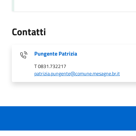
Contatti
Pungente Patrizia
T 0831.732217
patrizia.pungente@comune.mesagne.br.it