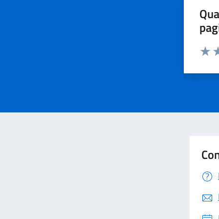
Qua
pag
Valut
Va
Con