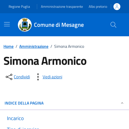
Vai ai contenuti
Vai al footer
Regione Puglia
Amministrazione trasparente
Albo pretorio
Comune di Mesagne
Home
/
Amministrazione
/
Simona Armonico
Simona Armonico
Dettagli del documento
Condividi
Vedi azioni
INDICE DELLA PAGINA
Incarico