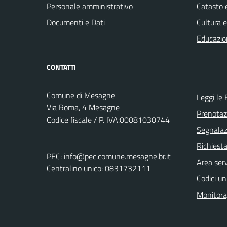
Personale amministrativo
Catasto e
Documenti e Dati
Cultura 
Educazio
CONTATTI
Comune di Mesagne
Leggi le
Via Roma, 4 Mesagne
Prenota
Codice fiscale / P. IVA:00081030744
Segnalazi
Richiest
PEC:
info@pec.comune.mesagne.br.it
Area serv
Centralino unico: 0831732111
Codici un
Monitorag